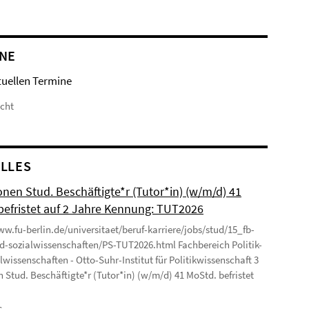
NE
tuellen Termine
icht
LLES
onen Stud. Beschäftigte*r (Tutor*in) (w/m/d) 41
befristet auf 2 Jahre Kennung: TUT2026
ww.fu-berlin.de/universitaet/beruf-karriere/jobs/stud/15_fb-
nd-sozialwissenschaften/PS-TUT2026.html Fachbereich Politik-
lwissenschaften - Otto-Suhr-Institut für Politikwissenschaft 3
n Stud. Beschäftigte*r (Tutor*in) (w/m/d) 41 MoStd. befristet