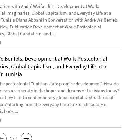
ation with André Weißenfels: Development at Work:
ial Imaginaries, Global Capitalism, and Everyday Life at a
n Tunisia Diana Abbani in Conversation with André Weißenfels
 New Publication Development at Work: Postcolonial
es, Global Capitalism, and ...
4
eißenfels: Development at Work-Postcolonial
ies, Global Capitalism, and Everyday Life at a
in Tunisia
he postcolonial Tunisian state promise development? How do
mises reverberate in the hopes and dreams of Tunisians today?
o they fit into contemporary global capitalist structures of
on? Starting from the everyday life at a French factory in
is book ...
4
1 / 6