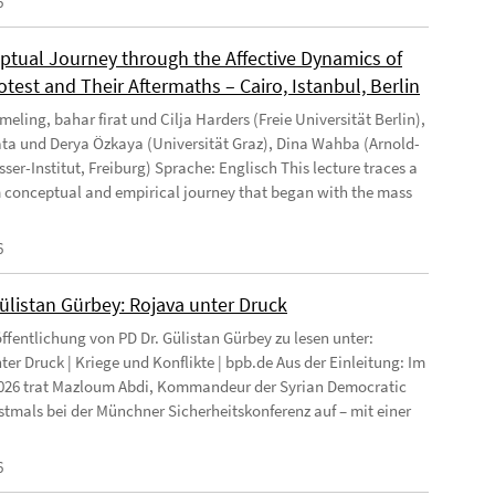
6
ptual Journey through the Affective Dynamics of
test and Their Aftermaths – Cairo, Istanbul, Berlin
eling, bahar firat und Cilja Harders (Freie Universität Berlin),
ata und Derya Özkaya (Universität Graz), Dina Wahba (Arnold-
ser-Institut, Freiburg) Sprache: Englisch This lecture traces a
 conceptual and empirical journey that began with the mass
6
Gülistan Gürbey: Rojava unter Druck
ffentlichung von PD Dr. Gülistan Gürbey zu lesen unter:
ter Druck | Kriege und Konflikte | bpb.de Aus der Einleitung: Im
026 trat Mazloum Abdi, Kommandeur der Syrian Democratic
rstmals bei der Münchner Sicherheitskonferenz auf – mit einer
6