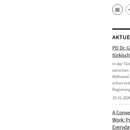
AKTUE
PD Dr. 
türkisc
In der Tür
zwischen 
Während a
schon erst
Regierung
19.01.202
A Conve
Work: P
Everyday