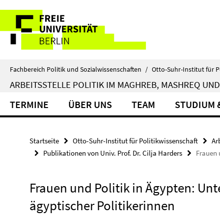
Springe
Service-
direkt
zu
Navigation
Inhalt
Fachbereich Politik und Sozialwissenschaften
/
Otto-Suhr-Institut für P
ARBEITSSTELLE POLITIK IM MAGHREB, MASHREQ UND
TERMINE
ÜBER UNS
TEAM
STUDIUM 
Startseite
Otto-Suhr-Institut für Politikwissenschaft
Ar
Publikationen von Univ. Prof. Dr. Cilja Harders
Frauen 
Frauen und Politik in Ägypten: Un
ägyptischer Politikerinnen