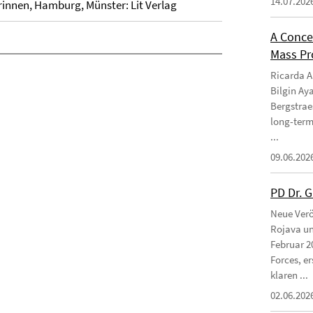
14.07.202
erinnen, Hamburg, Münster: Lit Verlag
A Conce
Mass Pro
Ricarda Am
Bilgin Ay
Bergstraes
long-term
...
09.06.202
PD Dr. 
Neue Verö
Rojava un
Februar 2
Forces, e
klaren ...
02.06.202