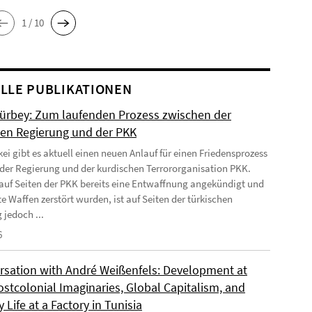
1 / 10
LLE PUBLIKATIONEN
Gürbey: Zum laufenden Prozess zwischen der
hen Regierung und der PKK
kei gibt es aktuell einen neuen Anlauf für einen Friedensprozess
der Regierung und der kurdischen Terrororganisation PKK.
uf Seiten der PKK bereits eine Entwaffnung angekündigt und
e Waffen zerstört wurden, ist auf Seiten der türkischen
 jedoch ...
6
rsation with André Weißenfels: Development at
ostcolonial Imaginaries, Global Capitalism, and
 Life at a Factory in Tunisia