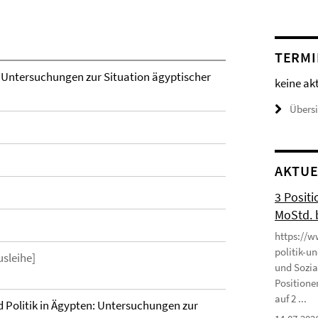
TERMI
: Untersuchungen zur Situation ägyptischer
keine ak
Übers
AKTUE
3 Positi
MoStd. 
https://w
politik-u
usleihe]
und Sozia
Positione
auf 2 ...
d Politik in Ägypten: Untersuchungen zur