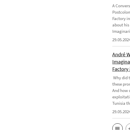
A Convers
Postcolon
Factory i
about his
Imaginari
29.05.202
André W
Imaginar
Factory 
Why did t
these pro
And how d
exploitati
Tunisia th
29.05.202