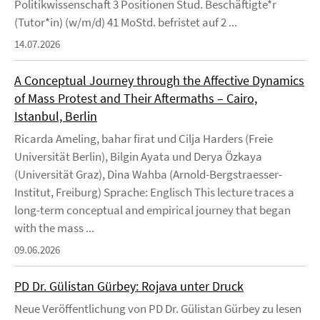
Politikwissenschaft 3 Positionen Stud. Beschäftigte*r
(Tutor*in) (w/m/d) 41 MoStd. befristet auf 2 ...
14.07.2026
A Conceptual Journey through the Affective Dynamics
of Mass Protest and Their Aftermaths – Cairo,
Istanbul, Berlin
Ricarda Ameling, bahar firat und Cilja Harders (Freie
Universität Berlin), Bilgin Ayata und Derya Özkaya
(Universität Graz), Dina Wahba (Arnold-Bergstraesser-
Institut, Freiburg) Sprache: Englisch This lecture traces a
long-term conceptual and empirical journey that began
with the mass ...
09.06.2026
PD Dr. Gülistan Gürbey: Rojava unter Druck
Neue Veröffentlichung von PD Dr. Gülistan Gürbey zu lesen