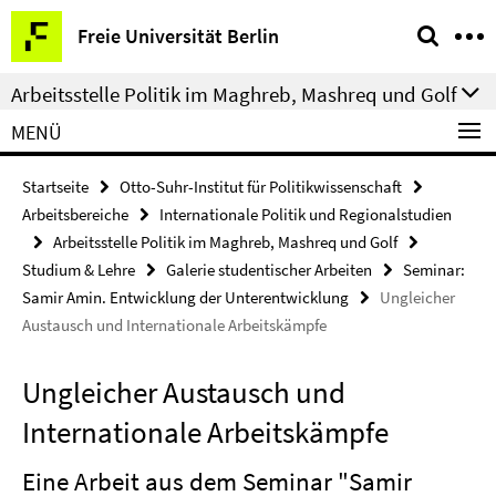
Springe
Service-
Freie Universität Berlin
direkt
Navigation
zu
Arbeitsstelle Politik im Maghreb, Mashreq und Golf
Inhalt
MENÜ
Startseite
Otto-Suhr-Institut für Politikwissenschaft
Arbeitsbereiche
Internationale Politik und Regionalstudien
Arbeitsstelle Politik im Maghreb, Mashreq und Golf
Studium & Lehre
Galerie studentischer Arbeiten
Seminar:
Samir Amin. Entwicklung der Unterentwicklung
Ungleicher
Austausch und Internationale Arbeitskämpfe
Ungleicher Austausch und
Internationale Arbeitskämpfe
Eine Arbeit aus dem Seminar "Samir