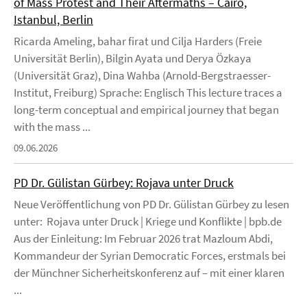
of Mass Protest and Their Aftermaths – Cairo,
Istanbul, Berlin
Ricarda Ameling, bahar firat und Cilja Harders (Freie
Universität Berlin), Bilgin Ayata und Derya Özkaya
(Universität Graz), Dina Wahba (Arnold-Bergstraesser-
Institut, Freiburg) Sprache: Englisch This lecture traces a
long-term conceptual and empirical journey that began
with the mass ...
09.06.2026
PD Dr. Gülistan Gürbey: Rojava unter Druck
Neue Veröffentlichung von PD Dr. Gülistan Gürbey zu lesen
unter: Rojava unter Druck | Kriege und Konflikte | bpb.de
Aus der Einleitung: Im Februar 2026 trat Mazloum Abdi,
Kommandeur der Syrian Democratic Forces, erstmals bei
der Münchner Sicherheitskonferenz auf – mit einer klaren
...