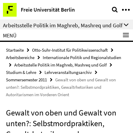
Springe
Service-
Freie Universität Berlin
direkt
Navigation
zu
Arbeitsstelle Politik im Maghreb, Mashreq und Golf
Inhalt
MENÜ
Startseite
Otto-Suhr-Institut für Politikwissenschaft
Arbeitsbereiche
Internationale Politik und Regionalstudien
Arbeitsstelle Politik im Maghreb, Mashreq und Golf
Studium & Lehre
Lehrveranstaltungsarchiv
Sommersemester 2011
Gewalt von oben und Gewalt von
unten?: Selbstmordpraktiken, Gewaltrhetoriken und
Autoritarismen im Vorderen Orient
Gewalt von oben und Gewalt von
unten?: Selbstmordpraktiken,