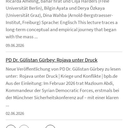
Ricarda Ameling, bahar firat und Cilja Harders (Freie
Universität Berlin), Bilgin Ayata und Derya Özkaya
(Universität Graz), Dina Wahba (Arnold-Bergstraesser-
Institut, Freiburg) Sprache: Englisch This lecture traces a
long-term conceptual and empirical journey that began
with the mass ...
09.06.2026
PD Dr. Gülistan Gürbey: Rojava unter Druck
Neue Veröffentlichung von PD Dr. Gülistan Gürbey zu lesen
unter: Rojava unter Druck | Kriege und Konflikte | bpb.de
Aus der Einleitung: Im Februar 2026 trat Mazloum Abdi,
Kommandeur der Syrian Democratic Forces, erstmals bei
der Münchner Sicherheitskonferenz auf – mit einer klaren
...
02.06.2026