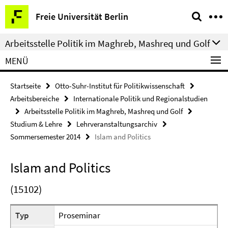
Springe
Service-
Freie Universität Berlin
direkt
Navigation
zu
Arbeitsstelle Politik im Maghreb, Mashreq und Golf
Inhalt
MENÜ
Startseite
Otto-Suhr-Institut für Politikwissenschaft
Arbeitsbereiche
Internationale Politik und Regionalstudien
Arbeitsstelle Politik im Maghreb, Mashreq und Golf
Studium & Lehre
Lehrveranstaltungsarchiv
Sommersemester 2014
Islam and Politics
Islam and Politics
(15102)
Typ
Proseminar