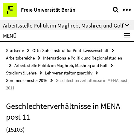
Springe
Service-
Freie Universität Berlin
direkt
Navigation
zu
Arbeitsstelle Politik im Maghreb, Mashreq und Golf
Inhalt
MENÜ
Startseite
Otto-Suhr-Institut für Politikwissenschaft
Arbeitsbereiche
Internationale Politik und Regionalstudien
Arbeitsstelle Politik im Maghreb, Mashreq und Golf
Studium & Lehre
Lehrveranstaltungsarchiv
Sommersemester 2016
Geschlechterverhältnisse in MENA post
2011
Geschlechterverhältnisse in MENA
post 11
(15103)