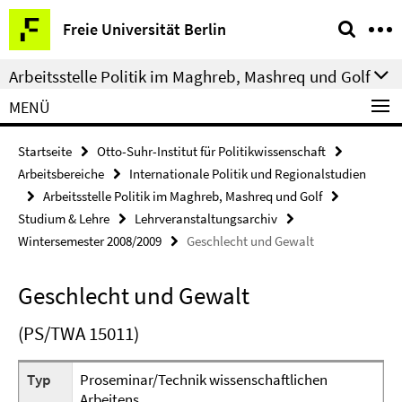
Springe
Service-
Freie Universität Berlin
direkt
Navigation
zu
Arbeitsstelle Politik im Maghreb, Mashreq und Golf
Inhalt
MENÜ
Startseite
Otto-Suhr-Institut für Politikwissenschaft
Arbeitsbereiche
Internationale Politik und Regionalstudien
Arbeitsstelle Politik im Maghreb, Mashreq und Golf
Studium & Lehre
Lehrveranstaltungsarchiv
Wintersemester 2008/2009
Geschlecht und Gewalt
Geschlecht und Gewalt
(PS/TWA 15011)
Typ
Proseminar/Technik wissenschaftlichen
Arbeitens