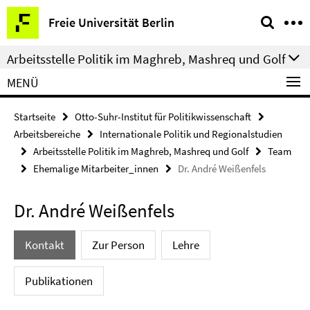
Springe
Service-
Freie Universität Berlin
direkt
Navigation
zu
Arbeitsstelle Politik im Maghreb, Mashreq und Golf
Inhalt
MENÜ
Startseite
Otto-Suhr-Institut für Politikwissenschaft
Arbeitsbereiche
Internationale Politik und Regionalstudien
Arbeitsstelle Politik im Maghreb, Mashreq und Golf
Team
Ehemalige Mitarbeiter_innen
Dr. André Weißenfels
Dr. André Weißenfels
Kontakt
Zur Person
Lehre
Publikationen