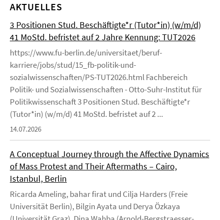
AKTUELLES
3 Positionen Stud. Beschäftigte*r (Tutor*in) (w/m/d)
41 MoStd. befristet auf 2 Jahre Kennung: TUT2026
https://www.fu-berlin.de/universitaet/beruf-
karriere/jobs/stud/15_fb-politik-und-
sozialwissenschaften/PS-TUT2026.html Fachbereich
Politik- und Sozialwissenschaften - Otto-Suhr-Institut für
Politikwissenschaft 3 Positionen Stud. Beschäftigte*r
(Tutor*in) (w/m/d) 41 MoStd. befristet auf 2 ...
14.07.2026
A Conceptual Journey through the Affective Dynamics
of Mass Protest and Their Aftermaths – Cairo,
Istanbul, Berlin
Ricarda Ameling, bahar firat und Cilja Harders (Freie
Universität Berlin), Bilgin Ayata und Derya Özkaya
(Universität Graz), Dina Wahba (Arnold-Bergstraesser-