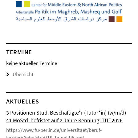
TERMINE
keine aktuellen Termine
Übersicht
AKTUELLES
3 Positionen Stud. Beschäftigte*r (Tutor*in) (w/m/d)
41 MoStd. befristet auf 2 Jahre Kennung: TUT2026
https://www.fu-berlin.de/universitaet/beruf-
karriere/jobs/stud/15_fb-politik-und-