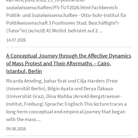
sozialwissenschaften/PS-TUT2026.html Fachbereich
Politik- und Sozialwissenschaften - Otto-Suhr-Institut für
Politikwissenschaft 3 Positionen Stud. Beschäftigte*r
(Tutor*in) (w/m/d) 41 MoStd. befristet auf 2 ...
14.07.2026
A Conceptual Journey through the Affective Dynamics
of Mass Protest and Their Aftermaths – Cairo,
Istanbul, Berlin
Ricarda Ameling, bahar firat und Cilja Harders (Freie
Universität Berlin), Bilgin Ayata und Derya Özkaya
(Universität Graz), Dina Wahba (Arnold-Bergstraesser-
Institut, Freiburg) Sprache: Englisch This lecture traces a
long-term conceptual and empirical journey that began
with the mass ...
09.06.2026