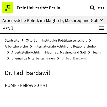
Springe
Service-
Freie Universität Berlin
direkt
Navigation
zu
Arbeitsstelle Politik im Maghreb, Mashreq und Golf
Inhalt
MENÜ
Startseite
Otto-Suhr-Institut für Politikwissenschaft
Arbeitsbereiche
Internationale Politik und Regionalstudien
Arbeitsstelle Politik im Maghreb, Mashreq und Golf
Team
Ehemalige Mitarbeiter_innen
Dr. Fadi Bardawil
Dr. Fadi Bardawil
EUME - Fellow 2010/11