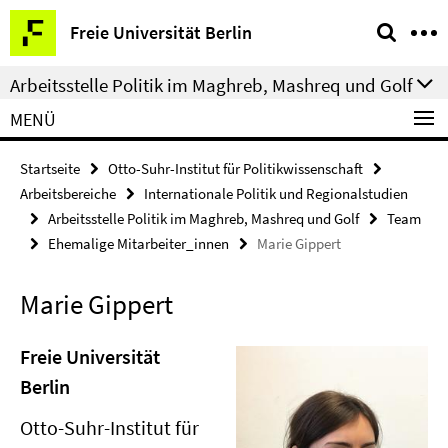
Springe
Service-
Freie Universität Berlin
direkt
Navigation
zu
Arbeitsstelle Politik im Maghreb, Mashreq und Golf
Inhalt
MENÜ
Startseite
Otto-Suhr-Institut für Politikwissenschaft
Arbeitsbereiche
Internationale Politik und Regionalstudien
Arbeitsstelle Politik im Maghreb, Mashreq und Golf
Team
Ehemalige Mitarbeiter_innen
Marie Gippert
Marie Gippert
Freie Universität
Berlin
Otto-Suhr-Institut für