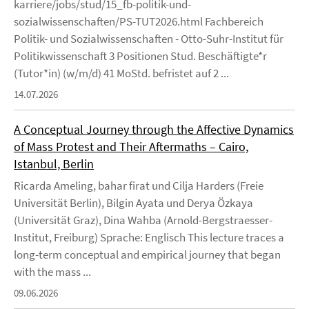
karriere/jobs/stud/15_fb-politik-und-
sozialwissenschaften/PS-TUT2026.html Fachbereich
Politik- und Sozialwissenschaften - Otto-Suhr-Institut für
Politikwissenschaft 3 Positionen Stud. Beschäftigte*r
(Tutor*in) (w/m/d) 41 MoStd. befristet auf 2 ...
14.07.2026
A Conceptual Journey through the Affective Dynamics
of Mass Protest and Their Aftermaths – Cairo,
Istanbul, Berlin
Ricarda Ameling, bahar firat und Cilja Harders (Freie
Universität Berlin), Bilgin Ayata und Derya Özkaya
(Universität Graz), Dina Wahba (Arnold-Bergstraesser-
Institut, Freiburg) Sprache: Englisch This lecture traces a
long-term conceptual and empirical journey that began
with the mass ...
09.06.2026