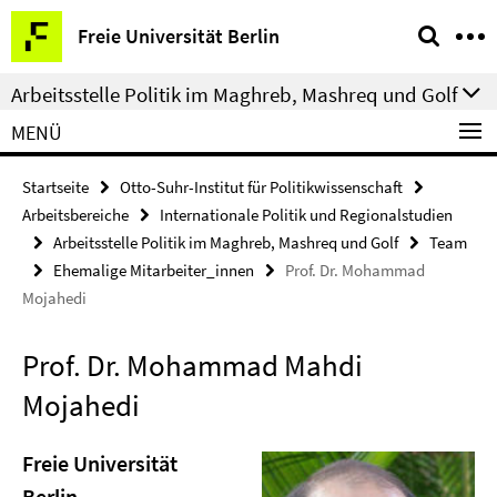
Springe
Service-
Freie Universität Berlin
direkt
Navigation
zu
Arbeitsstelle Politik im Maghreb, Mashreq und Golf
Inhalt
MENÜ
Startseite
Otto-Suhr-Institut für Politikwissenschaft
Arbeitsbereiche
Internationale Politik und Regionalstudien
Arbeitsstelle Politik im Maghreb, Mashreq und Golf
Team
Ehemalige Mitarbeiter_innen
Prof. Dr. Mohammad
Mojahedi
Prof. Dr. Mohammad Mahdi
Mojahedi
Freie Universität
Berlin