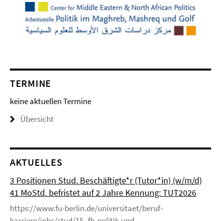
TERMINE
keine aktuellen Termine
Übersicht
AKTUELLES
3 Positionen Stud. Beschäftigte*r (Tutor*in) (w/m/d)
41 MoStd. befristet auf 2 Jahre Kennung: TUT2026
https://www.fu-berlin.de/universitaet/beruf-
karriere/jobs/stud/15_fb-politik-und-