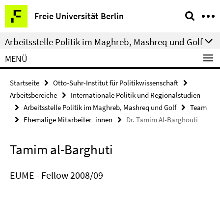
Springe
Service-
Freie Universität Berlin
direkt
Navigation
zu
Arbeitsstelle Politik im Maghreb, Mashreq und Golf
Inhalt
MENÜ
Startseite
Otto-Suhr-Institut für Politikwissenschaft
Arbeitsbereiche
Internationale Politik und Regionalstudien
Arbeitsstelle Politik im Maghreb, Mashreq und Golf
Team
Ehemalige Mitarbeiter_innen
Dr. Tamim Al-Barghouti
Tamim al-Barghuti
EUME - Fellow 2008/09