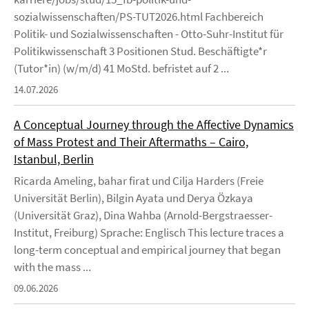
sozialwissenschaften/PS-TUT2026.html Fachbereich
Politik- und Sozialwissenschaften - Otto-Suhr-Institut für
Politikwissenschaft 3 Positionen Stud. Beschäftigte*r
(Tutor*in) (w/m/d) 41 MoStd. befristet auf 2 ...
14.07.2026
A Conceptual Journey through the Affective Dynamics
of Mass Protest and Their Aftermaths – Cairo,
Istanbul, Berlin
Ricarda Ameling, bahar firat und Cilja Harders (Freie
Universität Berlin), Bilgin Ayata und Derya Özkaya
(Universität Graz), Dina Wahba (Arnold-Bergstraesser-
Institut, Freiburg) Sprache: Englisch This lecture traces a
long-term conceptual and empirical journey that began
with the mass ...
09.06.2026