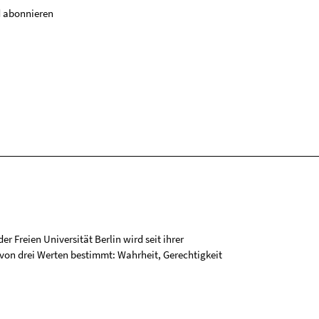
 abonnieren
r Freien Universität Berlin wird seit ihrer
on drei Werten bestimmt: Wahrheit, Gerechtigkeit