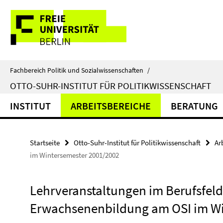
Springe
Service-
direkt
zu
Navigation
Inhalt
Fachbereich Politik und Sozialwissenschaften
/
OTTO-SUHR-INSTITUT FÜR POLITIKWISSENSCHAFT
INSTITUT
ARBEITSBEREICHE
BERATUNG
Startseite
Otto-Suhr-Institut für Politikwissenschaft
Ar
im Wintersemester 2001/2002
Lehrveranstaltungen im Berufsfeld
Erwachsenenbildung am OSI im Wi