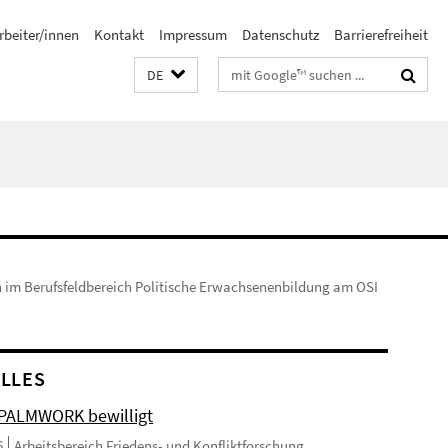
rbeiter/innen
Kontakt
Impressum
Datenschutz
Barrierefreiheit
Suchbegriffe
DE
 im Berufsfeldbereich Politische Erwachsenenbildung am OSI
LLES
 PALMWORK bewilligt
6
Arbeitsbereich Friedens- und Konfliktforschung