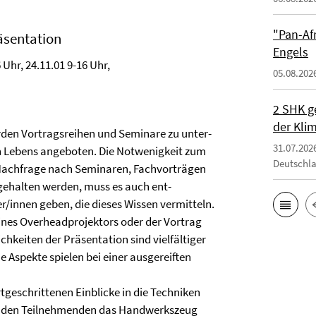
"Pan-Af
äsentation
Engels
 Uhr, 24.11.01 9-16 Uhr,
05.08.202
2 SHK g
der Klim
den Vortragsreihen und Seminare zu unter­
31.07.202
n Lebens angeboten. Die Notwenigkeit zum
Deutschl
 Nachfrage nach Seminaren, Fachvorträgen
ehalten werden, muss es auch ent­
/innen geben, die dieses Wissen vermitteln.
eines Overheadprojektors oder der Vortrag
chkeiten der Präsentation sind vielfältiger
Aspekte spielen bei einer ausgereiften
tgeschrittenen Einblicke in die Techniken
oll den Teilnehmenden das Handwerkszeug