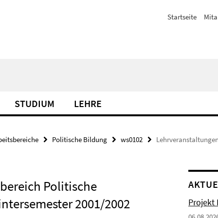
Startseite
Mita
STUDIUM
LEHRE
beitsbereiche
Politische Bildung
ws0102
Lehrveranstaltungen
bereich Politische
AKTUE
ntersemester 2001/2002
Projekt
06.08.202