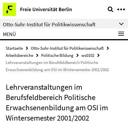
Springe
Service-
Freie Universität Berlin
direkt
Navigation
zu
Otto-Suhr-Institut für Politikwissenschaft
Inhalt
MENÜ
Startseite
Otto-Suhr-Institut für Politikwissenschaft
Arbeitsbereiche
Politische Bildung
ws0102
Lehrveranstaltungen im Berufsfeldbereich Politische
Erwachsenenbildung am OSI im Wintersemester 2001/2002
Lehrveranstaltungen im
Berufsfeldbereich Politische
Erwachsenenbildung am OSI im
Wintersemester 2001/2002