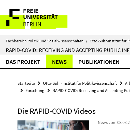
Springe
Service-
direkt
zu
Navigation
Inhalt
Fachbereich Politik und Sozialwissenschaften
/
Otto-Suhr-Institut für P
RAPID-COVID: RECEIVING AND ACCEPTING PUBLIC IN
DAS PROJEKT
NEWS
PUBLIKATIONEN
Startseite
Otto-Suhr-Institut für Politikwissenschaft
Ar
Forschung
RAPID-COVID: Receiving and Accepting Publ
Die RAPID-COVID Videos
News vom 08.08.2