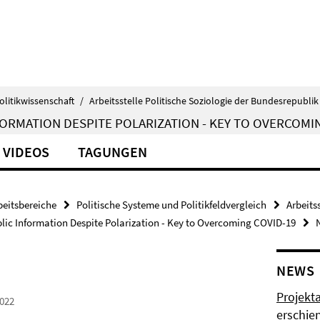
olitikwissenschaft
/
Arbeitsstelle Politische Soziologie der Bundesrepubli
FORMATION DESPITE POLARIZATION - KEY TO OVERCOMI
VIDEOS
TAGUNGEN
beitsbereiche
Politische Systeme und Politikfeldvergleich
Arbeits
ic Information Despite Polarization - Key to Overcoming COVID-19
NEWS
Projekt
022
erschie