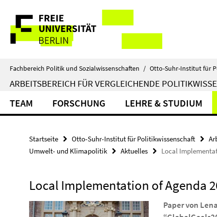
Springe
Service-
direkt
zu
Navigation
Inhalt
Fachbereich Politik und Sozialwissenschaften
/
Otto-Suhr-Institut für P
ARBEITSBEREICH FÜR VERGLEICHENDE POLITIKWISS
TEAM
FORSCHUNG
LEHRE & STUDIUM
Startseite
Otto-Suhr-Institut für Politikwissenschaft
Ar
Umwelt- und Klimapolitik
Aktuelles
Local Implementat
Local Implementation of Agenda 2
Paper von Lena