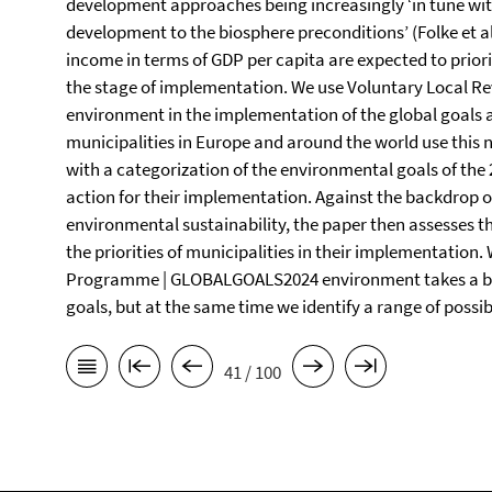
development approaches being increasingly ‘in tune wit
development to the biosphere preconditions’ (Folke et al, 
income in terms of GDP per capita are expected to prior
the stage of implementation. We use Voluntary Local Re
environment in the implementation of the global goals a
municipalities in Europe and around the world use this 
with a categorization of the environmental goals of the
action for their implementation. Against the backdrop o
environmental sustainability, the paper then assesses th
the priorities of municipalities in their implementation
Programme | GLOBALGOALS2024 environment takes a back
goals, but at the same time we identify a range of possibl
41 / 100