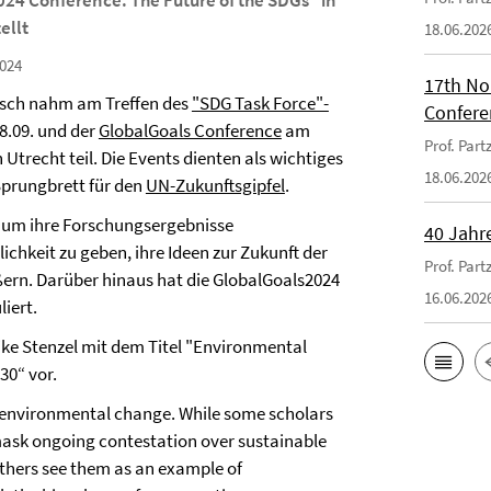
24 Conference: The Future of the SDGs” in
ellt
18.06.202
024
17th No
zsch nahm am Treffen des
"SDG Task Force"-
Confere
.09. und der
GlobalGoals Conference
am
Prof. Par
n Utrecht teil. Die Events dienten als wichtiges
18.06.202
prungbrett für den
UN-Zukunftsgipfel
.
, um ihre Forschungsergebnisse
40 Jahr
hkeit zu geben, ihre Ideen zur Zukunft der
Prof. Par
ern. Darüber hinaus hat die GlobalGoals2024
16.06.202
iert.
Nike Stenzel mit dem Titel "Environmental
30“ vor.
 environmental change. While some scholars
ask ongoing contestation over sustainable
others see them as an example of