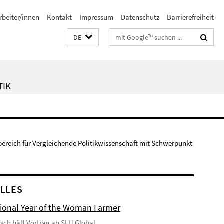
rbeiter/innen
Kontakt
Impressum
Datenschutz
Barrierefreiheit
Suchbegriffe
DE
TIK
bereich für Vergleichende Politikwissenschaft mit Schwerpunkt
LLES
tional Year of the Woman Farmer
tzsch hält Vortrag an SLU Global