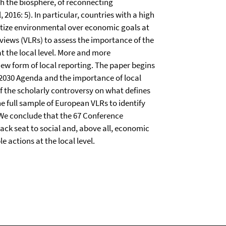
h the biosphere, of reconnecting
2016: 5). In particular, countries with a high
itize environmental over economic goals at
views (VLRs) to assess the importance of the
t the local level. More and more
new form of local reporting. The paper begins
 2030 Agenda and the importance of local
f the scholarly controversy on what defines
e full sample of European VLRs to identify
. We conclude that the 67 Conference
 seat to social and, above all, economic
e actions at the local level.