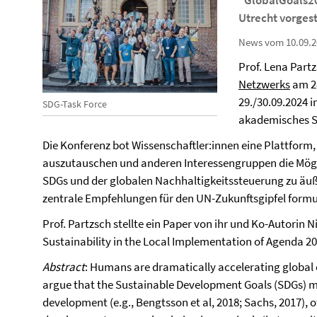
“GlobalGoals20
Utrecht vorgest
News vom 10.09.2
Prof. Lena Part
Netzwerks
am 28
29./30.09.2024 i
SDG-Task Force
akademisches S
Die Konferenz bot Wissenschaftler:innen eine Plattform
auszutauschen und anderen Interessengruppen die Möglic
SDGs und der globalen Nachhaltigkeitssteuerung zu äuß
zentrale Empfehlungen für den UN-Zukunftsgipfel formul
Prof. Partzsch stellte ein Paper von ihr und Ko-Autorin 
Sustainability in the Local Implementation of Agenda 20
Abstract
: Humans are dramatically accelerating global
argue that the Sustainable Development Goals (SDGs) m
development (e.g., Bengtsson et al, 2018; Sachs, 2017), 