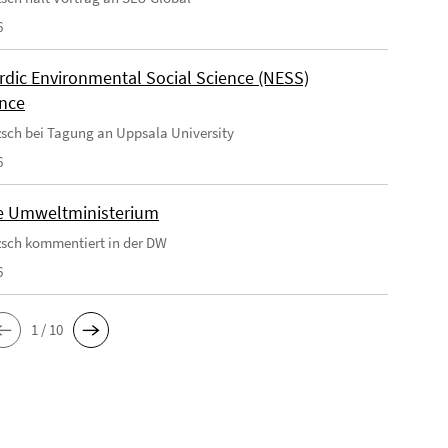
6
rdic Environmental Social Science (NESS)
nce
tzsch bei Tagung an Uppsala University
6
e Umweltministerium
tzsch kommentiert in der DW
6
1 / 10