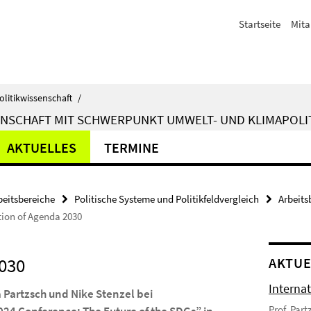
Startseite
Mita
olitikwissenschaft
/
ENSCHAFT MIT SCHWERPUNKT UMWELT- UND KLIMAPOLI
AKTUELLES
TERMINE
beitsbereiche
Politische Systeme und Politikfeldvergleich
Arbeits
ion of Agenda 2030
030
AKTUE
Interna
 Partzsch und Nike Stenzel bei
Prof. Par