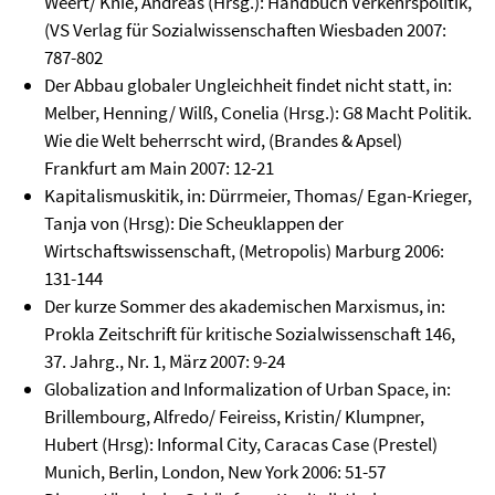
Weert/ Knie, Andreas (Hrsg.): Handbuch Verkehrspolitik,
(VS Verlag für Sozialwissenschaften Wiesbaden 2007:
787-802
Der Abbau globaler Ungleichheit findet nicht statt, in:
Melber, Henning/ Wilß, Conelia (Hrsg.): G8 Macht Politik.
Wie die Welt beherrscht wird, (Brandes & Apsel)
Frankfurt am Main 2007: 12-21
Kapitalismuskitik, in: Dürrmeier, Thomas/ Egan-Krieger,
Tanja von (Hrsg): Die Scheuklappen der
Wirtschaftswissenschaft, (Metropolis) Marburg 2006:
131-144
Der kurze Sommer des akademischen Marxismus, in:
Prokla Zeitschrift für kritische Sozialwissenschaft 146,
37. Jahrg., Nr. 1, März 2007: 9-24
Globalization and Informalization of Urban Space, in:
Brillembourg, Alfredo/ Feireiss, Kristin/ Klumpner,
Hubert (Hrsg): Informal City, Caracas Case (Prestel)
Munich, Berlin, London, New York 2006: 51-57