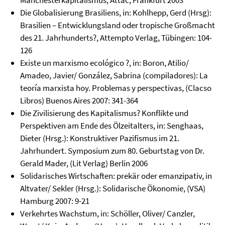
Manchesterkapitalismus, Attac, Frankfurt 2003
Die Globalisierung Brasiliens, in: Kohlhepp, Gerd (Hrsg):
Brasilien – Entwicklungsland oder tropische Großmacht
des 21. Jahrhunderts?, Attempto Verlag, Tübingen: 104-
126
Existe un marxismo ecológico ?, in: Boron, Atilio/
Amadeo, Javier/ González, Sabrina (compiladores): La
teoría marxista hoy. Problemas y perspectivas, (Clacso
Libros) Buenos Aires 2007: 341-364
Die Zivilisierung des Kapitalismus? Konflikte und
Perspektiven am Ende des Ölzeitalters, in: Senghaas,
Dieter (Hrsg.): Konstruktiver Pazifismus im 21.
Jahrhundert. Symposium zum 80. Geburtstag von Dr.
Gerald Mader, (Lit Verlag) Berlin 2006
Solidarisches Wirtschaften: prekär oder emanzipativ, in
Altvater/ Sekler (Hrsg.): Solidarische Ökonomie, (VSA)
Hamburg 2007: 9-21
Verkehrtes Wachstum, in: Schöller, Oliver/ Canzler,