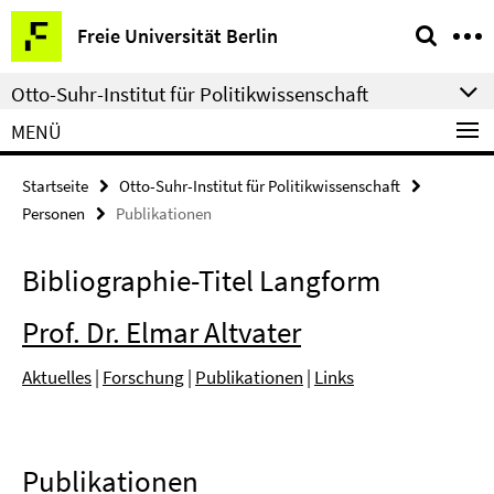
Springe
Service-
Freie Universität Berlin
direkt
Navigation
zu
Otto-Suhr-Institut für Politikwissenschaft
Inhalt
MENÜ
Startseite
Otto-Suhr-Institut für Politikwissenschaft
Personen
Publikationen
Bibliographie-Titel Langform
Prof. Dr. Elmar Altvater
Aktuelles
|
Forschung
|
Publikationen
|
Links
Publikationen