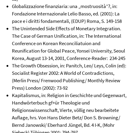
Globalizzazione finanziaria: una „mostruosità”?, in:
Fondazione Internazionale Lelio Basso, ed. (2001): La
pace e i diritti fondamentali, (EDUP) Roma, S. 149-158
The Unintended Side Effects of Monetary Integration.
The Case of German Unification, in: The International
Conference on Korean Reconciliatuion and
Reunification for Global Peace, Yonsei University, Seoul
Korea, August 13-14, 2001, Conference-Reader: 234-245
The Growth Obsession, in: Panitch, Leo/ Leys, Colin (ed):
Socialist Register 2002: A World of Contradictions,
(Merlin Press/ Frenwood Publishing/ Monthly Review
Press) London (2002): 73-92
Kapitalismus, in: Religion in Geschichte und Gegenwart,
Handwörterbuch gf+ür Theologie und
Religionswissenschaft, Vierte, völlig neu bearbeitete
Auflage, hrs. Von Hans Dieter Betz/ Don S. Browning/
Bernd Janowski/ Eberhard Jüngel, Bd. 4 I-K, (Mohr
Siebeck) Tübingen 2001: 794-797