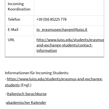
Incoming
Koordination
Telefon
+39 (0)6 85225 778
E-Mail
in_erasmusexchange@luiss.it
URL
http://www.luiss.edu/students/erasmus-
and-exchange-students/contact-
information
Informationen für Incoming Students:
-
https://www.luiss.edu/students/erasmus-and-exchange-
students
(Engl.)
-
Italienisch Sprachkurse
-
akademischer Kalender