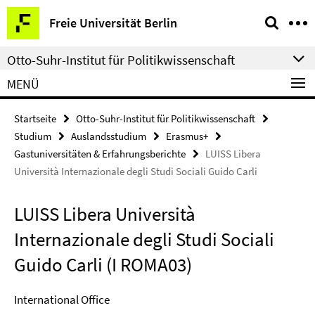
Springe
Service-
Freie Universität Berlin
direkt
Navigation
zu
Otto-Suhr-Institut für Politikwissenschaft
Inhalt
MENÜ
Startseite
Otto-Suhr-Institut für Politikwissenschaft
Studium
Auslandsstudium
Erasmus+
Gastuniversitäten & Erfahrungsberichte
LUISS Libera
Università Internazionale degli Studi Sociali Guido Carli
LUISS Libera Università
Internazionale degli Studi Sociali
Guido Carli (I ROMA03)
International Office