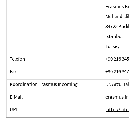
Erasmus Biri
Mühendislik F
34722 Kadıkö
İstanbul
Turkey
Telefon
+
90 216 345 21
Fax
+90 216 347 87
Koordination Erasmus Incoming
Dr. Arzu Balog
E-Mail
erasmus.inc
URL
http://intern