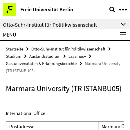
Springe
Service-
Freie Universität Berlin
direkt
Navigation
zu
Otto-Suhr-Institut für Politikwissenschaft
Inhalt
MENÜ
Startseite
Otto-Suhr-Institut für Politikwissenschaft
Studium
Auslandsstudium
Erasmus+
Gastuniversitäten & Erfahrungsberichte
Marmara University
(TR ISTANBU05)
Marmara University (TR ISTANBU05)
International Office
Postadresse
Marmara Ünive