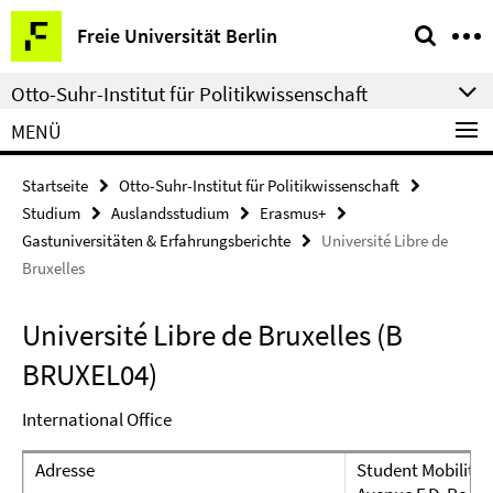
Springe
Service-
Freie Universität Berlin
direkt
Navigation
zu
Otto-Suhr-Institut für Politikwissenschaft
Inhalt
MENÜ
Startseite
Otto-Suhr-Institut für Politikwissenschaft
Studium
Auslandsstudium
Erasmus+
Gastuniversitäten & Erfahrungsberichte
Université Libre de
Bruxelles
Université Libre de Bruxelles (B
BRUXEL04)
International Office
Adresse
Student Mobility 