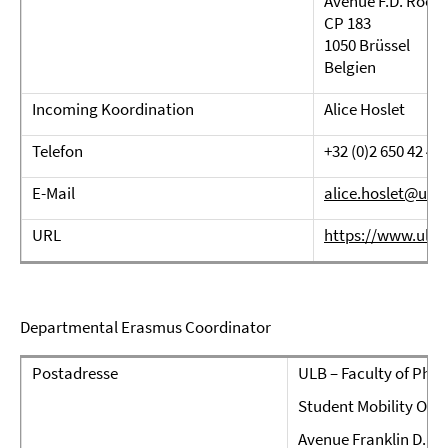
Avenue F.D. Roose
CP 183
1050 Brüssel
Belgien
Incoming Koordination
Alice Hoslet
Telefon
+32 (0)2 650 42 43
E-Mail
alice.hoslet@ulb.
URL
https://www.ulb.
Departmental Erasmus Coordinator
Postadresse
ULB – Faculty of Phil
Student Mobility Offi
Avenue Franklin D. Ro