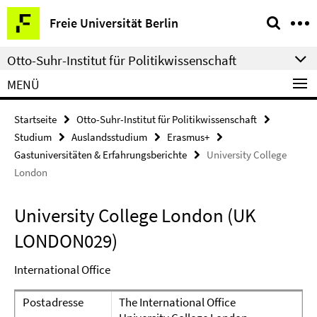
Springe
Service-
Freie Universität Berlin
direkt
Navigation
zu
Otto-Suhr-Institut für Politikwissenschaft
Inhalt
MENÜ
Startseite
Otto-Suhr-Institut für Politikwissenschaft
Studium
Auslandsstudium
Erasmus+
Gastuniversitäten & Erfahrungsberichte
University College
London
University College London (UK
LONDON029)
International Office
Postadresse
The International Office