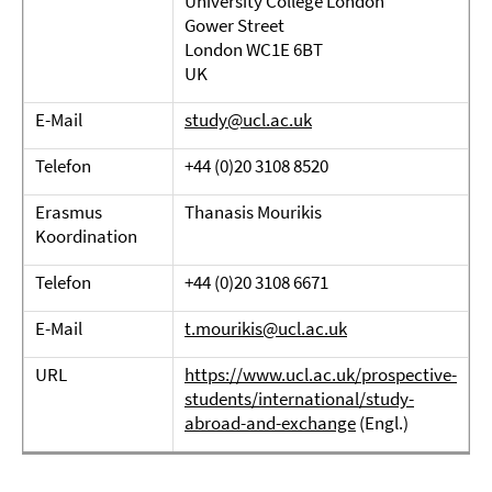
University College London
Gower Street
London WC1E 6BT
UK
E-Mail
study@ucl.ac.uk
Telefon
+44 (0)20 3108 8520
Erasmus
Thanasis Mourikis
Koordination
Telefon
+44 (0)20 3108 6671
E-Mail
t.mourikis@ucl.ac.uk
URL
https://www.ucl.ac.uk/prospective-
students/international/study-
abroad-and-exchange
(Engl.)