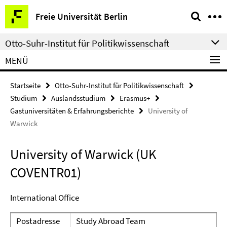
Springe
Service-
Freie Universität Berlin
direkt
Navigation
zu
Otto-Suhr-Institut für Politikwissenschaft
Inhalt
MENÜ
Startseite
Otto-Suhr-Institut für Politikwissenschaft
Studium
Auslandsstudium
Erasmus+
Gastuniversitäten & Erfahrungsberichte
University of
Warwick
University of Warwick (UK
COVENTR01)
International Office
Postadresse
Study Abroad Team