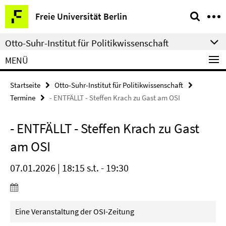
Springe
Service-
Freie Universität Berlin
direkt
Navigation
zu
Otto-Suhr-Institut für Politikwissenschaft
Inhalt
MENÜ
Startseite
Otto-Suhr-Institut für Politikwissenschaft
Termine
- ENTFÄLLT - Steffen Krach zu Gast am OSI
- ENTFÄLLT - Steffen Krach zu Gast
am OSI
07.01.2026 | 18:15 s.t. - 19:30
Eine Veranstaltung der OSI-Zeitung