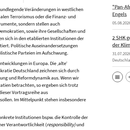
"Pan-Af
 grundlegende Veränderungen in westlichen
Engels
alen Terrorismus oder die Finanz- und
05.08.202
trumente, sondern stellen auch
emokratien, sowie ihre Gesellschaften und
2 SHK g
 sich in den etablierten Institutionen der
der Klim
entiert. Politische Auseinandersetzungen
listische Parteien im Aufschwung.
31.07.202
Deutschl
twicklungen in Europa. Die ‚alte‘
kratie Deutschland zeichnen sich durch
bung und Reformdynamik aus. Wenn wir
atien betrachten, so ergeben sich trotz
dieser Vortragsreihe aus
sollen. Im Mittelpunkt stehen insbesondere
rete Institutionen bspw. die Kontrolle der
er Verantwortlichkeit (
responsibility)
und