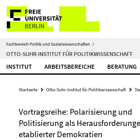
Springe
Service-
direkt
zu
Navigation
Inhalt
Fachbereich Politik und Sozialwissenschaften
/
OTTO-SUHR-INSTITUT FÜR POLITIKWISSENSCHAFT
INSTITUT
ARBEITSBEREICHE
BERATUNG
Startseite
Otto-Suhr-Institut für Politikwissenschaft
Te
Vortragsreihe: Polarisierung und
Politisierung als Herausforderung
etablierter Demokratien