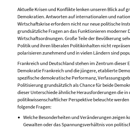
Aktuelle Krisen und Konflikte lenken unseren Blick auf
Demokratien. Antworten auf internationalen und nation
Wirtschaftskrise erfordern nicht nur neue politische Ins
grundsätzliche Fragen an das Funktionieren moderner D
Wirtschaftsordnungen. Große Teile der Bevölkerung sehen
Politik und ihren liberalen Politikinhalten nicht repräs
polarisieren zunehmend und in vielen Ländern sind popu
Frankreich und Deutschland stehen im Zentrum dieser En
Demokratie Frankreich und die jüngere, etablierte Demo
spezifische demokratische Performanz, Verfassungsge
Politisierung grundsätzlich als Chance für beide Demokr
dieser Unterschiede ähnliche Herausforderungen die in 
politikwissenschaftlicher Perspektive beleuchte werden 
folgende Fragen:
Welche Besonderheiten und Veränderungen zeigen konk
Gewalten oder das Spannungsverhältnis von politisch