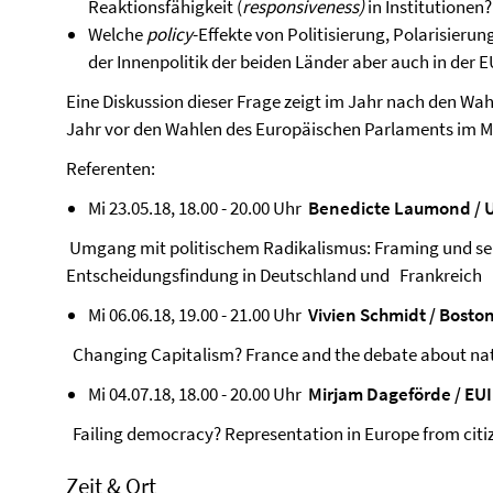
Reaktionsfähigkeit (
responsiveness)
in Institutionen?
Welche
policy
-Effekte von Politisierung, Polarisieru
der Innenpolitik der beiden Länder aber auch in der E
Eine Diskussion dieser Frage zeigt im Jahr nach den Wa
Jahr vor den Wahlen des Europäischen Parlaments im Ma
Referenten:
Mi 23.05.18, 18.00 - 20.00 Uhr
Benedicte Laumond / Un
Umgang mit politischem Radikalismus: Framing und s
Entscheidungsfindung in Deutschland und Frankreich
Mi 06.06.18, 19.00 - 21.00 Uhr
Vivien Schmidt / Boston
Changing Capitalism? France and the debate about na
Mi 04.07.18, 18.00 - 20.00 Uhr
Mirjam Dageförde / EUI
Failing democracy? Representation in Europe from citiz
Zeit & Ort