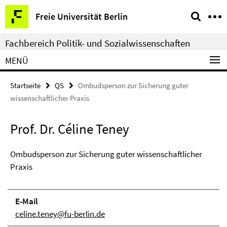
Springe
Service-
Freie Universität Berlin
direkt
Navigation
zu
Fachbereich Politik- und Sozialwissenschaften
Inhalt
MENÜ
Startseite
QS
Ombudsperson zur Sicherung guter
wissenschaftlicher Praxis
Prof. Dr. Céline Teney
Ombudsperson zur Sicherung guter wissenschaftlicher
Praxis
E-Mail
celine.teney@fu-berlin.de