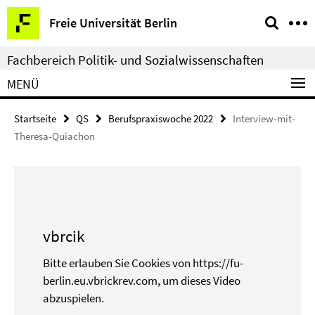
Springe
Service-
Freie Universität Berlin
direkt
Navigation
zu
Fachbereich Politik- und Sozialwissenschaften
Inhalt
MENÜ
Startseite
QS
Berufspraxiswoche 2022
Interview-mit-
Theresa-Quiachon
vbrcik
Bitte erlauben Sie Cookies von https://fu-
berlin.eu.vbrickrev.com, um dieses Video
abzuspielen.