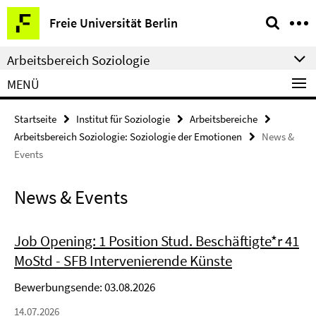
Springe
Service-
Freie Universität Berlin
direkt
Navigation
zu
Arbeitsbereich Soziologie
Inhalt
MENÜ
Startseite
Institut für Soziologie
Arbeitsbereiche
Arbeitsbereich Soziologie: Soziologie der Emotionen
News &
Events
News & Events
Job Opening: 1 Position Stud. Beschäftigte*r 41
MoStd - SFB Intervenierende Künste
Bewerbungsende: 03.08.2026
14.07.2026