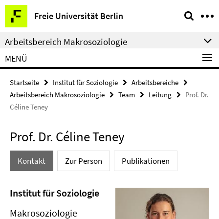
Springe
Service-
Freie Universität Berlin
direkt
Navigation
zu
Arbeitsbereich Makrosoziologie
Inhalt
MENÜ
Startseite
Institut für Soziologie
Arbeitsbereiche
Arbeitsbereich Makrosoziologie
Team
Leitung
Prof. Dr.
Céline Teney
Prof. Dr. Céline Teney
Kontakt
Zur Person
Publikationen
Institut für Soziologie
Makrosoziologie