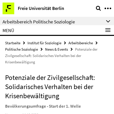
Springe
Service-
Freie Universität Berlin
direkt
Navigation
zu
Arbeitsbereich Politische Soziologie
Inhalt
MENÜ
Startseite
Institut für Soziologie
Arbeitsbereiche
Politische Soziologie
News & Events
Potenziale der
Zivilgesellschaft: Solidarisches Verhalten bei der
Krisenbewältigung
Potenziale der Zivilgesellschaft:
Solidarisches Verhalten bei der
Krisenbewältigung
Bevölkerungsumfrage - Start der 1. Welle