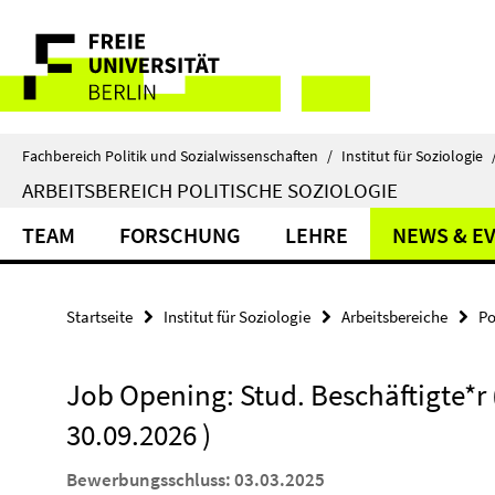
Springe
Service-
direkt
zu
Navigation
Inhalt
Fachbereich Politik und Sozialwissenschaften
/
Institut für Soziologie
ARBEITSBEREICH POLITISCHE SOZIOLOGIE
TEAM
FORSCHUNG
LEHRE
NEWS & E
Startseite
Institut für Soziologie
Arbeitsbereiche
Po
Job Opening: Stud. Beschäftigte*r (
30.09.2026 )
Bewerbungsschluss: 03.03.2025