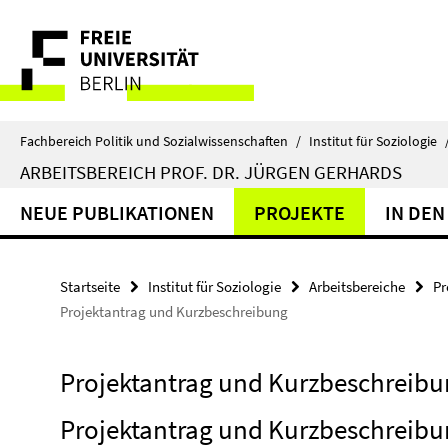
Springe
Service-
direkt
zu
Navigation
Inhalt
Fachbereich Politik und Sozialwissenschaften
/
Institut für Soziologie
ARBEITSBEREICH PROF. DR. JÜRGEN GERHARDS
NEUE PUBLIKATIONEN
PROJEKTE
IN DEN
Startseite
Institut für Soziologie
Arbeitsbereiche
Pr
Projektantrag und Kurzbeschreibung
Projektantrag und Kurzbeschreib
Projektantrag und Kurzbeschreib