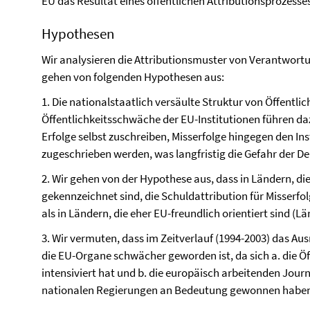
EU das Resultat eines öffentlichen Attributionsprozesses 
Hypothesen
Wir analysieren die Attributionsmuster von Verantwortu
gehen von folgenden Hypothesen aus:
1. Die nationalstaatlich versäulte Struktur von Öffentlic
Öffentlichkeitsschwäche der EU-Institutionen führen da
Erfolge selbst zuschreiben, Misserfolge hingegen den In
zugeschrieben werden, was langfristig die Gefahr der Del
2. Wir gehen von der Hypothese aus, dass in Ländern, di
gekennzeichnet sind, die Schuldattribution für Misserfol
als in Ländern, die eher EU-freundlich orientiert sind (L
3. Wir vermuten, dass im Zeitverlauf (1994-2003) das Au
die EU-Organe schwächer geworden ist, da sich a. die Öff
intensiviert hat und b. die europäisch arbeitenden Jour
nationalen Regierungen an Bedeutung gewonnen haben 