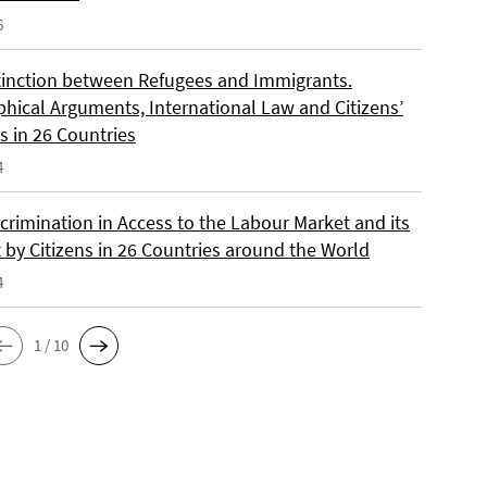
6
tinction between Refugees and Immigrants.
phical Arguments, International Law and Citizens’
s in 26 Countries
4
crimination in Access to the Labour Market and its
 by Citizens in 26 Countries around the World
4
1 / 10