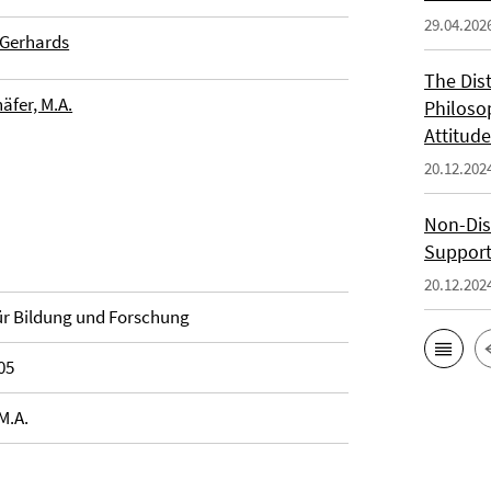
29.04.202
n Gerhards
The Dis
äfer, M.A.
Philoso
Attitude
20.12.202
Non-Dis
Support
20.12.202
r Bildung und Forschung
05
M.A.