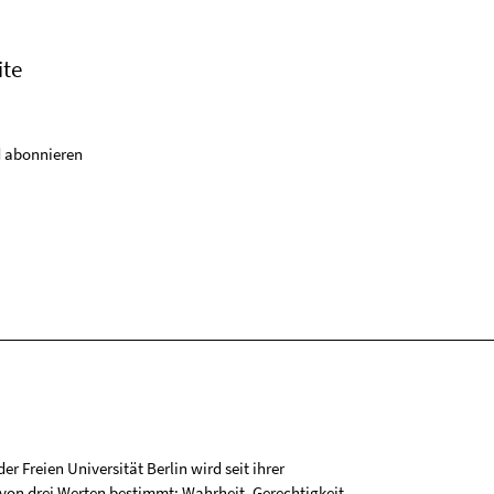
ite
 abonnieren
r Freien Universität Berlin wird seit ihrer
on drei Werten bestimmt: Wahrheit, Gerechtigkeit