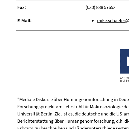
Fax:
(030) 838 57652
E-Mail:
mike.schaefer@f
"Mediale Diskurse über Humangenomforschung in Deutsc
Forschungsprojekt am Lehrstuhl für Makrosoziologie des 
Universität Berlin. Ziel ist es, die deutsche und die U
Berichterstattung über Humangenomforschung, d.h. di
Erbguts, zu beschreiben und Länderunterschiede systemat