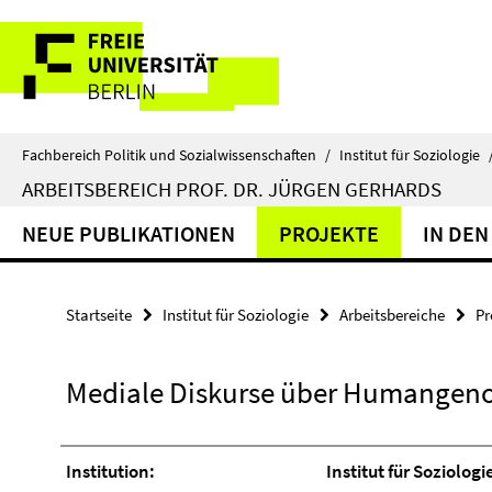
Springe
Service-
direkt
zu
Navigation
Inhalt
Fachbereich Politik und Sozialwissenschaften
/
Institut für Soziologie
ARBEITSBEREICH PROF. DR. JÜRGEN GERHARDS
NEUE PUBLIKATIONEN
PROJEKTE
IN DEN
Startseite
Institut für Soziologie
Arbeitsbereiche
Pr
Mediale Diskurse über Humangen
Institution:
Institut für Soziologi