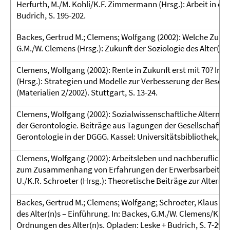
Herfurth, M./M. Kohli/K.F. Zimmermann (Hrsg.): Arbeit in ein
Budrich, S. 195-202.
Backes, Gertrud M.; Clemens; Wolfgang (2002): Welche Zukunft
G.M./W. Clemens (Hrsg.): Zukunft der Soziologie des Alter(n)s
Clemens, Wolfgang (2002): Rente in Zukunft erst mit 70? In
(Hrsg.): Strategien und Modelle zur Verbesserung der Besch
(Materialien 2/2002). Stuttgart, S. 13-24.
Clemens, Wolfgang (2002): Sozialwissenschaftliche Alternsfors
der Gerontologie. Beiträge aus Tagungen der Gesellschaft fü
Gerontologie in der DGGG. Kassel: Universitätsbibliothek, S. 
Clemens, Wolfgang (2002): Arbeitsleben und nachberufliche
zum Zusammenhang von Erfahrungen der Erwerbsarbeit und A
U./K.R. Schroeter (Hrsg.): Theoretische Beiträge zur Alternss
Backes, Gertrud M.; Clemens; Wolfgang; Schroeter, Klaus R. 
des Alter(n)s – Einführung. In: Backes, G.M./W. Clemens/K.R. 
Ordnungen des Alter(n)s. Opladen: Leske + Budrich, S. 7-29.