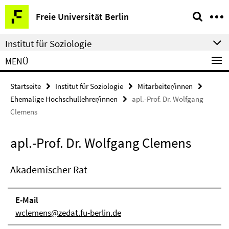
Springe
Service-
Freie Universität Berlin
direkt
Navigation
zu
Institut für Soziologie
Inhalt
MENÜ
Startseite
Institut für Soziologie
Mitarbeiter/innen
Ehemalige Hochschullehrer/innen
apl.-Prof. Dr. Wolfgang
Clemens
apl.-Prof. Dr. Wolfgang Clemens
Akademischer Rat
E-Mail
wclemens@zedat.fu-berlin.de