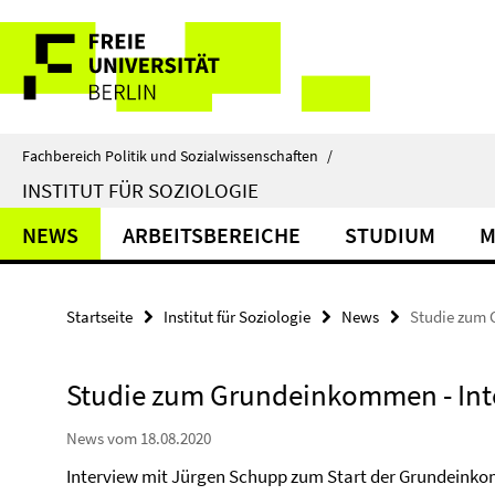
Springe
Service-
direkt
zu
Navigation
Inhalt
Fachbereich Politik und Sozialwissenschaften
/
INSTITUT FÜR SOZIOLOGIE
NEWS
ARBEITSBEREICHE
STUDIUM
M
Startseite
Institut für Soziologie
News
Studie zum 
Studie zum Grundeinkommen - Int
News vom 18.08.2020
Interview mit Jürgen Schupp zum Start der Grundeink