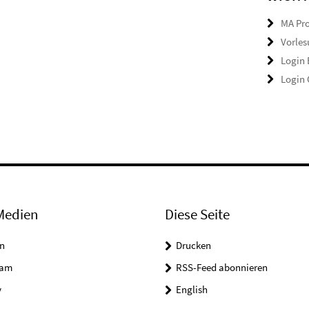
MA Pro
Vorles
Login
Login
Medien
Diese Seite
n
Drucken
ram
RSS-Feed abonnieren
y
English