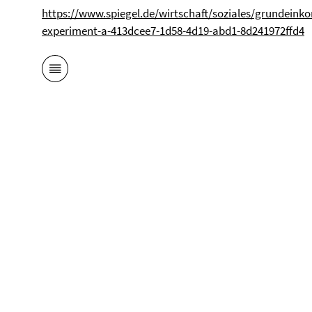
https://www.spiegel.de/wirtschaft/soziales/grundeink
experiment-a-413dcee7-1d58-4d19-abd1-8d241972ffd4