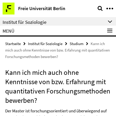
Springe
Service-
Freie Universität Berlin
direkt
Navigation
zu
Institut für Soziologie
Inhalt
MENÜ
Startseite
Institut für Soziologie
Studium
Kann ich
mich auch ohne Kenntnisse von bzw. Erfahrung mit quantitativen
Forschungsmethoden bewerben?
Kann ich mich auch ohne
Kenntnisse von bzw. Erfahrung mit
quantitativen Forschungsmethoden
bewerben?
Der Master ist forschungsorientiert und überwiegend auf