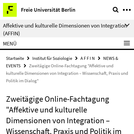
Springe
Service-
Freie Universität Berlin
direkt
Navigation
zu
Affektive und kulturelle Dimensionen von Integration
Inhalt
(AFFIN)
MENÜ
Startseite
Institut für Soziologie
A F F I N
NEWS &
EVENTS
Zweitägige Online-Fachtagung "Affektive und
kulturelle Dimensionen von Integration – Wissenschaft, Praxis und
Politik im Dialog"
Zweitägige Online-Fachtagung
"Affektive und kulturelle
Dimensionen von Integration –
Wissenschaft, Praxis und Politik im