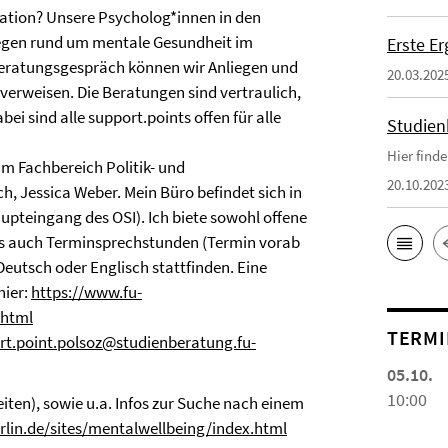
nation? Unsere Psycholog*innen in den
liegen rund um mentale Gesundheit im
Erste E
tberatungsgespräch können wir Anliegen und
20.03.202
verweisen. Die Beratungen sind vertraulich,
ei sind alle support.points offen für alle
Studien
Hier find
am Fachbereich Politik- und
20.10.202
ch, Jessica Weber. Mein Büro befindet sich in
pteingang des OSI). Ich biete sowohl offene
s auch Terminsprechstunden (Termin vorab
eutsch oder Englisch stattfinden. Eine
hier:
https://www.fu-
.html
TERMI
rt.point.polsoz@studienberatung.fu-
05.10.
10:00
iten), sowie u.a. Infos zur Suche nach einem
rlin.de/sites/mentalwellbeing/index.html