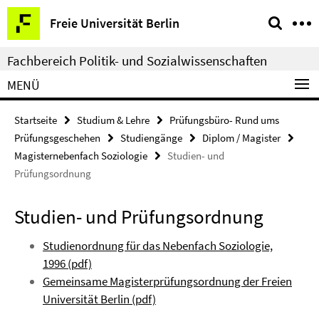
Springe
Service-
Freie Universität Berlin
direkt
Navigation
zu
Fachbereich Politik- und Sozialwissenschaften
Inhalt
MENÜ
Startseite
Studium & Lehre
Prüfungsbüro- Rund ums
Prüfungsgeschehen
Studiengänge
Diplom / Magister
Magisternebenfach Soziologie
Studien- und
Prüfungsordnung
Studien- und Prüfungsordnung
Studienordnung für das Nebenfach Soziologie,
1996 (pdf)
Gemeinsame Magisterprüfungsordnung der Freien
Universität Berlin (pdf)