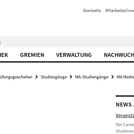
Startseite
Mitarbeiter/inn
N
HEK
GREMIEN
VERWALTUNG
NACHWUCH
rüfungsgeschehen
Studiengänge
MA-Studiengänge
MA Medie
NEWS 
Veranst
Der Caree
Studieren