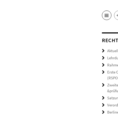
RECHT
Aktuel
Lehrdu
Rahmen
Erste
(RSPO,
Zweite
&prüf
Satzun
Verord
Berlin