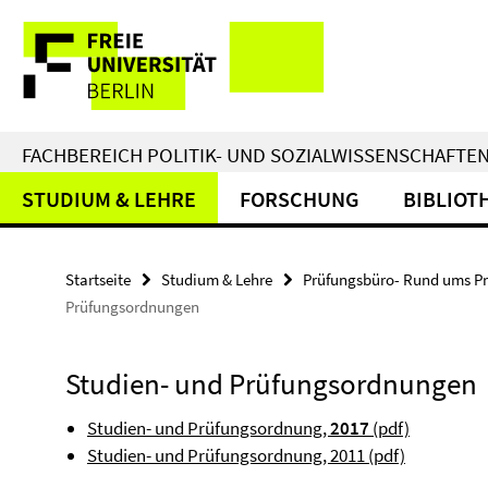
Springe
Service-
direkt
zu
Navigation
Inhalt
FACHBEREICH POLITIK- UND SOZIALWISSENSCHAFTE
STUDIUM & LEHRE
FORSCHUNG
BIBLIOT
Startseite
Studium & Lehre
Prüfungsbüro- Rund ums P
Prüfungsordnungen
Studien- und Prüfungsordnungen
Studien- und Prüfungsordnung,
2017
(pdf)
Studien- und Prüfungsordnung, 2011 (pdf)