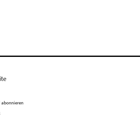
ite
 abonnieren
k