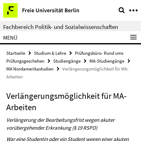
Springe
Service-
Freie Universität Berlin
direkt
Navigation
zu
Fachbereich Politik- und Sozialwissenschaften
Inhalt
MENÜ
Startseite
Studium & Lehre
Prüfungsbüro- Rund ums
Prüfungsgeschehen
Studiengänge
MA-Studiengänge
MA Nordamerikastudien
Verlängerungsmöglichkeit für MA-
Arbeiten
Verlängerungsmöglichkeit für MA-
Arbeiten
Verlängerung der Bearbeitungsfrist wegen akuter
vorübergehender Erkrankung (§ 19 RSPO)
War eine Studentin oder ein Student wegen einer akuten