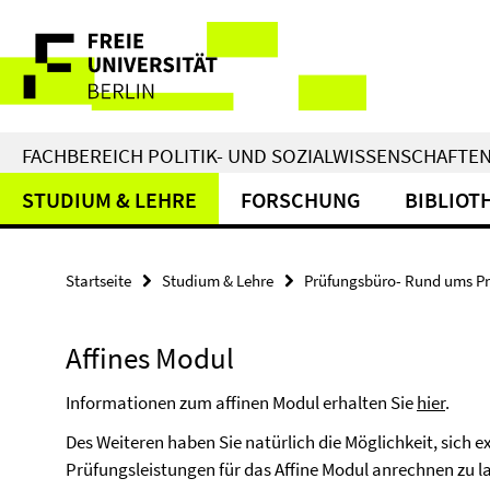
Springe
Service-
direkt
zu
Navigation
Inhalt
FACHBEREICH POLITIK- UND SOZIALWISSENSCHAFTE
STUDIUM & LEHRE
FORSCHUNG
BIBLIOT
Startseite
Studium & Lehre
Prüfungsbüro- Rund ums P
Affines Modul
Informationen zum affinen Modul erhalten Sie
hier
.
Des Weiteren haben Sie natürlich die Möglichkeit, sich 
Prüfungsleistungen für das Affine Modul anrechnen zu las