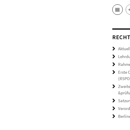
RECHT
Aktuel
Lehrdu
Rahmen
Erste
(RSPO,
Zweite
&prüf
Satzun
Verord
Berlin