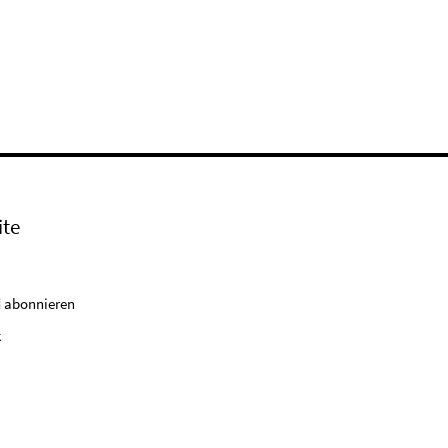
ite
 abonnieren
k