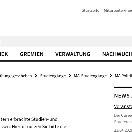
Startseite
Mitarbeiter/inn
N
HEK
GREMIEN
VERWALTUNG
NACHWUCH
rüfungsgeschehen
Studiengänge
MA-Studiengänge
MA Polit
NEWS 
Veranst
Der Caree
extern erbrachte Studien- und
Studieren
sen. Hierfür nutzen Sie bitte die
23.04.202