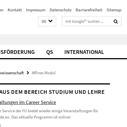
en
Kontakt
Impressum
Datenschutz
Barrierefreiheit
Sitemap
Suchbegriffe
DE
SFÖRDERUNG
QS
INTERNATIONAL
ikwissenschaft
Affines Modul
AUS DEM BEREICH STUDIUM UND LEHRE
altungen im Career Service
r Service der FU bietet wieder einige Veranstaltungen für
de an. Das aktuelle Programm ist online!
6