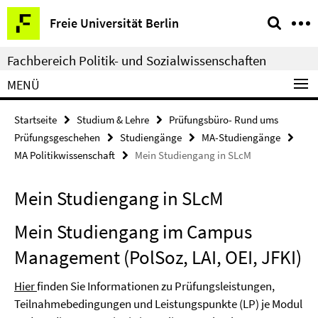
Springe
Service-
Freie Universität Berlin
direkt
Navigation
zu
Fachbereich Politik- und Sozialwissenschaften
Inhalt
MENÜ
Startseite
Studium & Lehre
Prüfungsbüro- Rund ums
Prüfungsgeschehen
Studiengänge
MA-Studiengänge
MA Politikwissenschaft
Mein Studiengang in SLcM
Mein Studiengang in SLcM
Mein Studiengang im Campus
Management (PolSoz, LAI, OEI, JFKI)
Hier
finden Sie Informationen zu Prüfungsleistungen,
Teilnahmebedingungen und Leistungspunkte (LP) je Modul