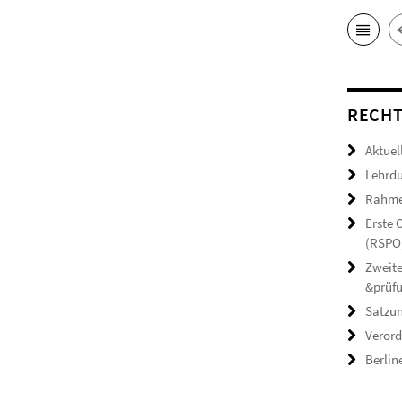
RECHT
Aktuel
Lehrdu
Rahmen
Erste
(RSPO,
Zweite
&prüf
Satzun
Verord
Berlin