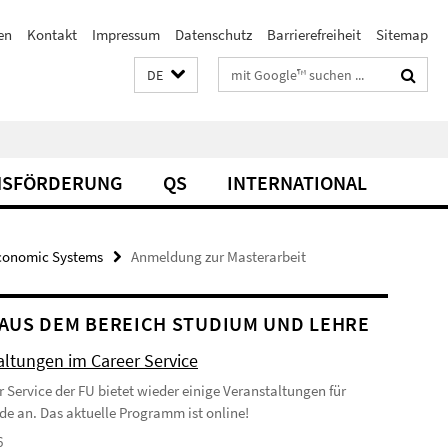
en
Kontakt
Impressum
Datenschutz
Barrierefreiheit
Sitemap
Suchbegriffe
DE
SFÖRDERUNG
QS
INTERNATIONAL
conomic Systems
Anmeldung zur Masterarbeit
AUS DEM BEREICH STUDIUM UND LEHRE
altungen im Career Service
r Service der FU bietet wieder einige Veranstaltungen für
de an. Das aktuelle Programm ist online!
6