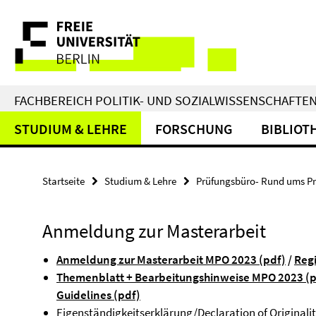
Springe
Service-
direkt
zu
Navigation
Inhalt
FACHBEREICH POLITIK- UND SOZIALWISSENSCHAFTE
STUDIUM & LEHRE
FORSCHUNG
BIBLIOT
Startseite
Studium & Lehre
Prüfungsbüro- Rund ums P
Anmeldung zur Masterarbeit
Anmeldung zur Masterarbeit MPO 2023 (pdf)
/
Regi
Themenblatt + Bearbeitungshinweise MPO 2023 (
Guidelines (pdf)
Eigenständigkeitserklärung/Declaration of Originalit