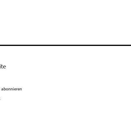
ite
 abonnieren
k