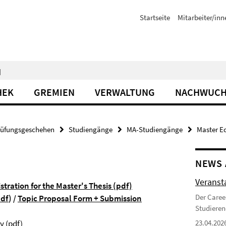
Startseite
Mitarbeiter/inn
N
HEK
GREMIEN
VERWALTUNG
NACHWUCH
rüfungsgeschehen
Studiengänge
MA-Studiengänge
Master E
NEWS 
Veranst
stration for the Master's Thesis (pdf)
Der Caree
pdf
) /
Topic Proposal Form + Submission
Studieren
y (pdf)
23.04.202