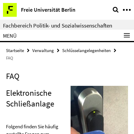
Springe
Service-
Freie Universität Berlin
direkt
Navigation
zu
Fachbereich Politik- und Sozialwissenschaften
Inhalt
MENÜ
Startseite
Verwaltung
Schlüsselangelegenheiten
FAQ
FAQ
Elektronische
Schließanlage
Folgend finden Sie häufig