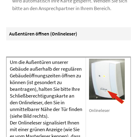
wird automatisch Ihre Karte gesperrt. Wenden Sie sich
bitte an den Ansprechpartner in Ihrem Bereich.
Außentüren öffnen (Onlineleser)
Um die Außentüren unserer
Gebäude außerhalb der regulären
Gebäudeöffnungszeiten öffnen zu
können (ist gesondert zu
beantragen), halten Sie bitte Ihre
Schließberechtigungskarte an
den Onlineleser, den Sie in
unmittelbarer Nähe der Tür finden
Onlineleser
(siehe Bild rechts).
Der Onlineleser signalisiert Ihnen
mit einer grünen Anzeige (wie Sie
es vom Masterleser kennen), dass