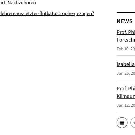
ührt. Nachzuhören
lehren-aus-letzter-flutkatastrophe-gezogen?
NEWS
Prof. Ph
Fortsch
Feb 10, 2
Isabella
Jan 26, 2
Prof. Ph
Klimaun
Jan 12, 2