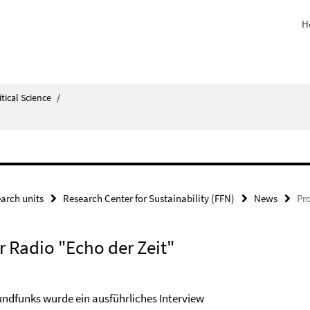
H
itical Science
/
arch units
Research Center for Sustainability (FFN)
News
Pro
r Radio "Echo der Zeit"
undfunks wurde ein ausführliches Interview