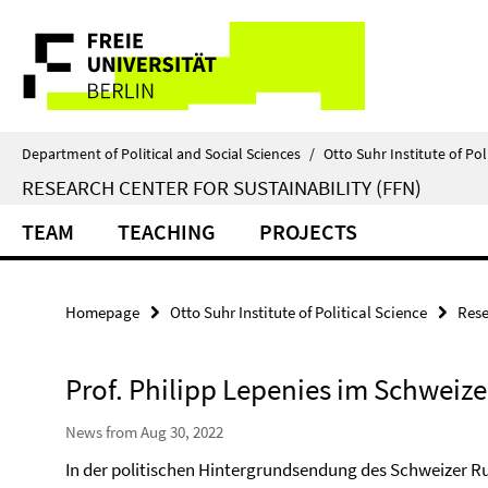
Springe
Service
direkt
zu
Navigation
Inhalt
Department of Political and Social Sciences
/
Otto Suhr Institute of Pol
RESEARCH CENTER FOR SUSTAINABILITY (FFN)
TEAM
TEACHING
PROJECTS
Homepage
Otto Suhr Institute of Political Science
Rese
Prof. Philipp Lepenies im Schweize
News from Aug 30, 2022
In der politischen Hintergrundsendung des Schweizer R