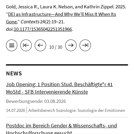
Gold, Jessica R., Laura K. Nelson, and Kathrin Zippel. 2025.
“
DEI as Infrastructure—And Why We’ll Miss It When Its
Gone.
”
Contexts
24(2):19–21.
doi:
10.1177/15365042251351966
.
10 / 30
NEWS
Job Opening: 1 Position Stud. Beschäftigte*r 41
MoStd - SFB Intervenierende Künste
Bewerbungsende: 03.08.2026
14.07.2026
Arbeitsbereich Soziologie: Soziologie der Emotionen
Postdoc im Bereich Gender & Wissenschafts- und
Hochschulforschung gesucht