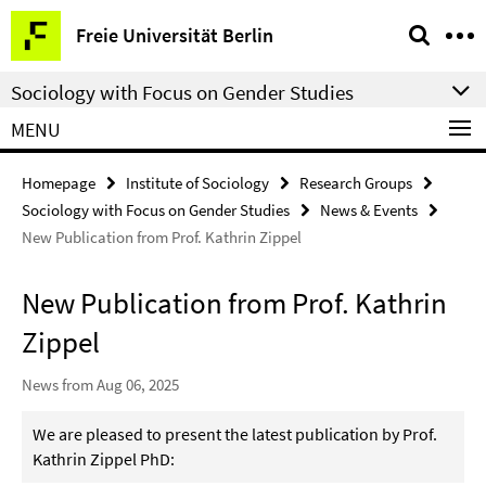
Springe
Service
Freie Universität Berlin
direkt
Navigation
zu
Sociology with Focus on Gender Studies
Inhalt
MENU
Homepage
Institute of Sociology
Research Groups
Sociology with Focus on Gender Studies
News & Events
New Publication from Prof. Kathrin Zippel
New Publication from Prof. Kathrin
Zippel
News from Aug 06, 2025
We are pleased to present the latest publication by Prof.
Kathrin Zippel PhD: