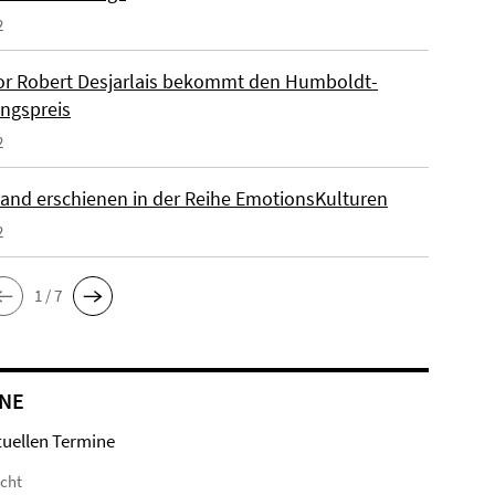
2
or Robert Desjarlais bekommt den Humboldt-
ngspreis
2
and erschienen in der Reihe EmotionsKulturen
2
1 / 7
NE
tuellen Termine
icht