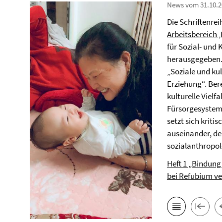
News vom 31.10.2
Die Schriftenre
Arbeitsbereich 
für Sozial- und
herausgegeben. 
„Soziale und kul
Erziehung“. Bere
kulturelle Vielf
Fürsorgesystem
setzt sich krit
auseinander, de
sozialanthropolo
Heft 1 „Bindung
bei Refubium ve