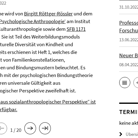
022
31.10.202
ihe wird von
Birgitt Röttger-Rössler
und dem
‚Psychologische Anthropologie‘
am Institut
Profess
 Kulturanthropologie sowie dem
SFB 1171
Forschu
Sie ist Teil des Weiterbildungsmoduls
13.06.202
turelle Diversität von Kindheit und
its erschienen ist Heft 1, welches die
Neuer B
alt von Familienkonstellationen,
08.04.202
en und Bindungsmustern beleuchtet. Es
isch mit der psychologischen Bindungstheorie
ren universale Gültigkeit aus
gischer Perspektive zweifelhaft ist.
 aus sozialanthropologischer Perspektive“
ist
rfügbar.
TERMI
keine ak
1 / 20
Übers