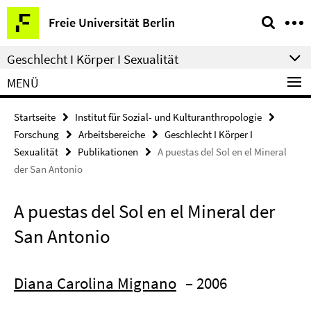
Springe
Service-
Freie Universität Berlin
direkt
Navigation
zu
Geschlecht I Körper I Sexualität
Inhalt
MENÜ
Startseite
Institut für Sozial- und Kulturanthropologie
Forschung
Arbeitsbereiche
Geschlecht I Körper I
Sexualität
Publikationen
A puestas del Sol en el Mineral
der San Antonio
A puestas del Sol en el Mineral der
San Antonio
Diana Carolina Mignano
– 2006