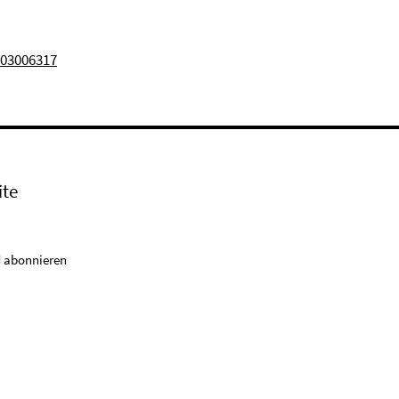
903006317
ite
 abonnieren