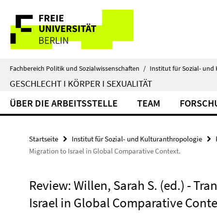
Springe
Service-
direkt
zu
Navigation
Inhalt
Fachbereich Politik und Sozialwissenschaften
/
Institut für Sozial- un
GESCHLECHT I KÖRPER I SEXUALITÄT
ÜBER DIE ARBEITSSTELLE
TEAM
FORSCH
Startseite
Institut für Sozial- und Kulturanthropologie
Migration to Israel in Global Comparative Context.
Review: Willen, Sarah S. (ed.) - Tr
Israel in Global Comparative Conte