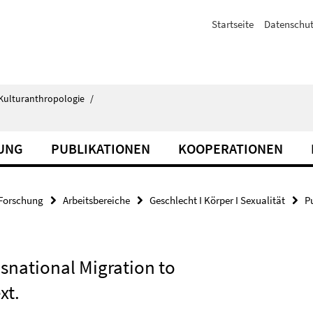
Startseite
Datenschut
d Kulturanthropologie
/
UNG
PUBLIKATIONEN
KOOPERATIONEN
Forschung
Arbeitsbereiche
Geschlecht I Körper I Sexualität
P
ansnational Migration to
xt.